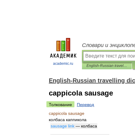
Словари и энциклоп
academic.ru
English-Russian travelling dictionary
English-Russian travelling di
cappicola sausage
Толкование
Перевод
cappicola
sausage
колбаса
каппикола
sausage
link
—
колбаса