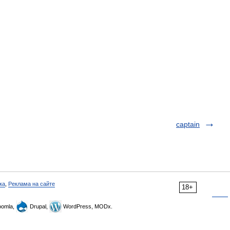
captain
ка
,
Реклама на сайте
18+
omla,
Drupal,
WordPress, MODx.