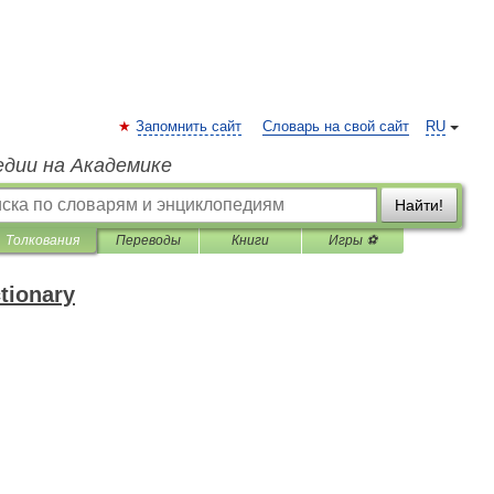
Запомнить сайт
Словарь на свой сайт
RU
едии на Академике
Найти!
Толкования
Переводы
Книги
Игры ⚽
ctionary