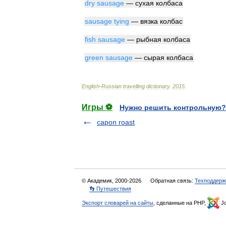
dry
sausage
—
сухая
колбаса
sausage
tying
—
вязка
колбас
fish
sausage
—
рыбная
колбаса
green
sausage
—
сырая
колбаса
English
-
Russian
travelling
dictionary
.
2015
.
Игры ⚽
Нужно решить контрольную?
capon roast
© Академик, 2000-2026
Обратная связь:
Техподдерж
👣 Путешествия
Экспорт словарей на сайты
, сделанные на PHP,
Jo